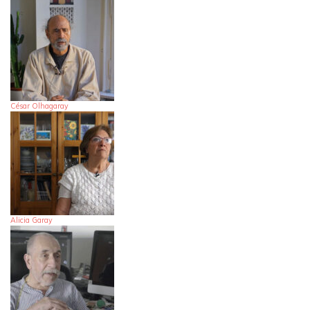
César Olhagaray
Alicia Garay